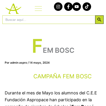
Ir
al
contenido
Botón de bú
Buscar:
F
EM BOSC
Por
admin aspro
/
14 mayo, 2024
CAMPAÑA FEM BOSC
Durante el mes de Mayo los alumnos del C.E.E
Fundación Aspropace han participado en la