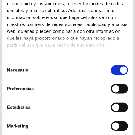
ANTERIOR
el contenido y los anuncios, ofrecer funciones de redes
sociales y analizar el tráfico. Además, compartimos
información sobre el uso que haga del sitio web con
nuestros partners de redes sociales, publicidad y análisis
S
web, quienes pueden combinarla con otra información
que les haya proporcionado o que hayan recopilado a
partir del uso que haya hecho de sus servicios.
OBRE NOSOTROS
Selección
Dirección:
Av. Alcora 421 12006 Castellón
De La
Necesario
de
Plana
consentimiento
Correo:
administracion@fundacionaspropace.org
Preferencias
Tel:
+34 964 25 25 73
C
Estadística
ERTIFICADOS:
Marketing