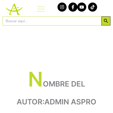
Ir
al
contenido
Botón de bú
Buscar:
N
OMBRE DEL
AUTOR:ADMIN ASPRO