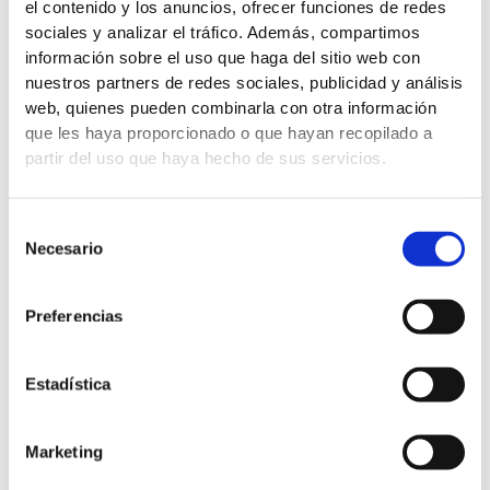
el contenido y los anuncios, ofrecer funciones de redes
sociales y analizar el tráfico. Además, compartimos
información sobre el uso que haga del sitio web con
nuestros partners de redes sociales, publicidad y análisis
S
web, quienes pueden combinarla con otra información
que les haya proporcionado o que hayan recopilado a
partir del uso que haya hecho de sus servicios.
OBRE NOSOTROS
Selección
Dirección:
Av. Alcora 421 12006 Castellón
De La
Necesario
de
Plana
consentimiento
Correo:
administracion@fundacionaspropace.org
Preferencias
Tel:
+34 964 25 25 73
C
Estadística
ERTIFICADOS:
Marketing